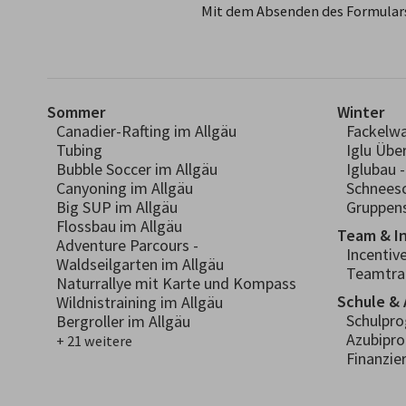
Mit dem Absenden des Formulars
Sommer
Winter
Canadier-Rafting im Allgäu
Fackelw
Tubing
Iglu Übe
Bubble Soccer im Allgäu
Iglubau 
Canyoning im Allgäu
Schnees
Big SUP im Allgäu
Gruppens
Flossbau im Allgäu
Team & I
Adventure Parcours -
Incentiv
Waldseilgarten im Allgäu
Teamtra
Naturrallye mit Karte und Kompass
Schule & 
Wildnistraining im Allgäu
Schulpr
Bergroller im Allgäu
Azubipr
+ 21 weitere
Finanzie