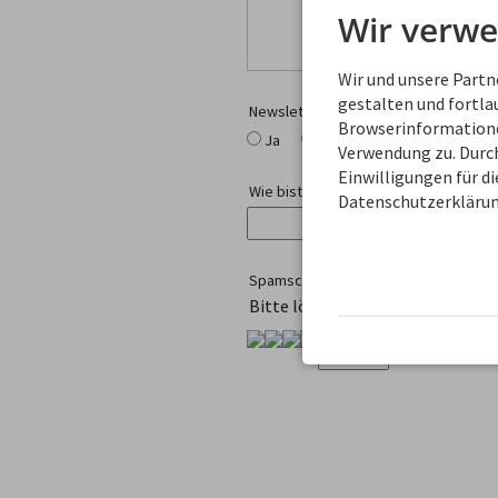
Wir verwe
Wir und unsere Part
gestalten und fortl
Newsletter-Anmeldung
Browserinformationen
Ja
Nein
Verwendung zu. Durch
Einwilligungen für d
Wie bist Du auf uns gekommen?
Datenschutzerklärun
Spamschutz
Bitte löse diese kleine Rechena