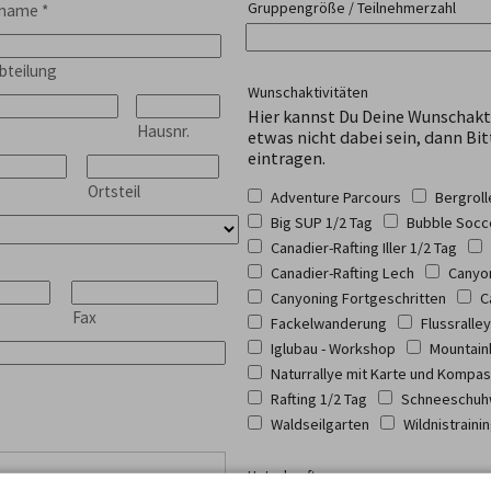
Gruppengröße / Teilnehmerzahl
hname
*
bteilung
Wunschaktivitäten
Hier kannst Du Deine Wunschakt
Hausnr.
etwas nicht dabei sein, dann Bit
eintragen.
Ortsteil
Adventure Parcours
Bergrol
Big SUP 1/2 Tag
Bubble Socc
Canadier-Rafting Iller 1/2 Tag
Canadier-Rafting Lech
Canyon
Canyoning Fortgeschritten
C
Fax
Fackelwanderung
Flussralley
Iglubau - Workshop
Mountain
Naturrallye mit Karte und Kompa
Rafting 1/2 Tag
Schneeschuh
Waldseilgarten
Wildnistraini
Unterkunft