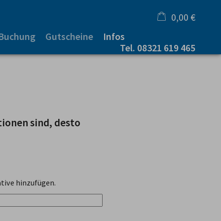
0,00 €
 Buchung
Gutscheine
Infos
×
Tel.
08321 619 465
Warenkorb ist leer
tionen sind, desto
tive hinzufügen.