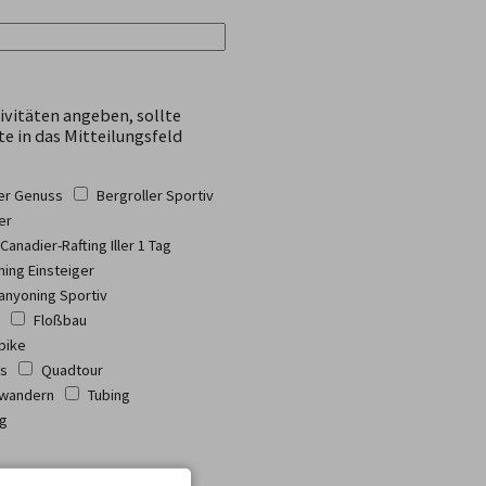
ivitäten angeben, sollte
te in das Mitteilungsfeld
ler Genuss
Bergroller Sportiv
er
Canadier-Rafting Iller 1 Tag
ing Einsteiger
anyoning Sportiv
Floßbau
bike
ss
Quadtour
wandern
Tubing
ng