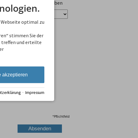
ungen zu Unterkünften geben
nologien.
 Webseite optimal zu
eren“ stimmen Sie der
treffen und erteilte
er
e akzeptieren
tzerklärung
·
Impressum
*
Pflichtfeld