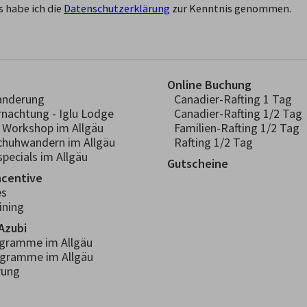
 habe ich die
Datenschutzerklärung
zur Kenntnis genommen.
Online Buchung
anderung
Canadier-Rafting 1 Tag
rnachtung - Iglu Lodge
Canadier-Rafting 1/2 Tag
- Workshop im Allgäu
Familien-Rafting 1/2 Tag
chuhwandern im Allgäu
Rafting 1/2 Tag
pecials im Allgäu
Gutscheine
ncentive
es
ining
Azubi
ogramme im Allgäu
ogramme im Allgäu
rung