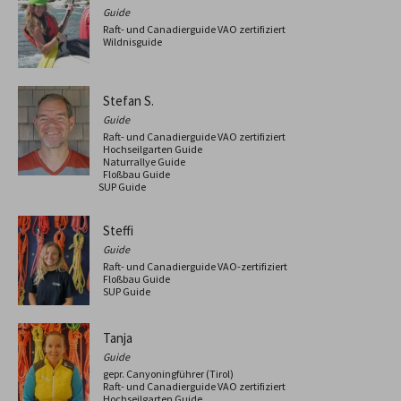
Guide
Raft- und Canadierguide VAO zertifiziert
Wildnisguide
Stefan S.
Guide
Raft- und Canadierguide VAO zertifiziert
Hochseilgarten Guide
Naturrallye Guide
Floßbau Guide
SUP Guide
Steffi
Guide
Raft- und Canadierguide VAO-zertifiziert
Floßbau Guide
SUP Guide
Tanja
Guide
gepr. Canyoningführer (Tirol)
Raft- und Canadierguide VAO zertifiziert
Hochseilgarten Guide