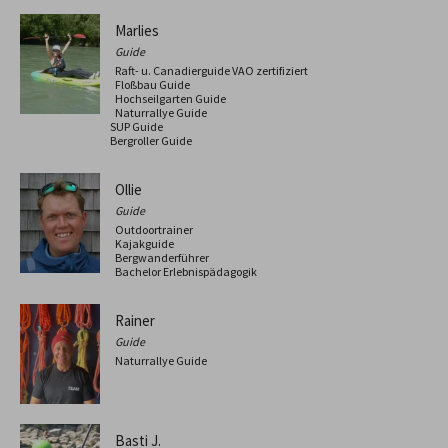
Marlies
Guide
Raft- u. Canadierguide VAO zertifiziert
Floßbau Guide
Hochseilgarten Guide
Naturrallye Guide
SUP Guide
Bergroller Guide
Ollie
Guide
Outdoortrainer
Kajakguide
Bergwanderführer
Bachelor Erlebnispädagogik
Rainer
Guide
Naturrallye Guide
Basti J.