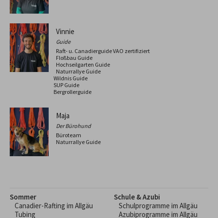
Vinnie
Guide
Raft- u. Canadierguide VAO zertifiziert
Floßbau Guide
Hochseilgarten Guide
Naturrallye Guide
Wildnis Guide
SUP Guide
Bergrollerguide
Maja
Der Bürohund
Büroteam
Naturrallye Guide
Sommer
Schule & Azubi
Canadier-Rafting im Allgäu
Schulprogramme im Allgäu
Tubing
Azubiprogramme im Allgäu