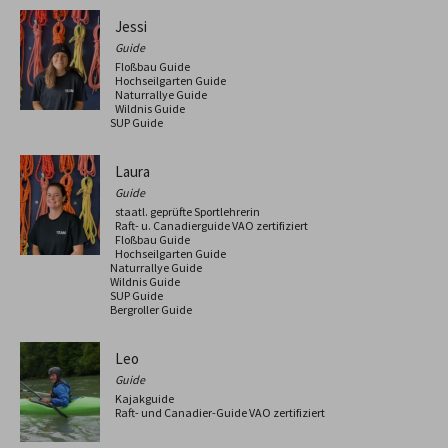
Jessi
Guide
Floßbau Guide
Hochseilgarten Guide
Naturrallye Guide
Wildnis Guide
SUP Guide
Laura
Guide
staatl. geprüfte Sportlehrerin
Raft- u. Canadierguide VAO zertifiziert
Floßbau Guide
Hochseilgarten Guide
Naturrallye Guide
Wildnis Guide
SUP Guide
Bergroller Guide
Leo
Guide
Kajakguide
Raft- und Canadier-Guide VAO zertifiziert