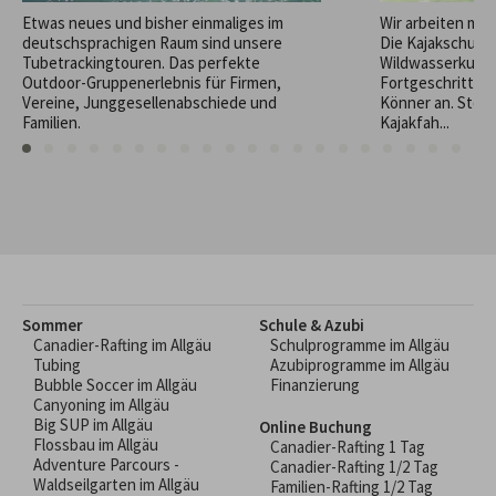
Etwas neues und bisher einmaliges im
Wir arbeiten mit
deutschsprachigen Raum sind unsere
Die Kajakschule 
Tubetrackingtouren. Das perfekte
Wildwasserkurse
Outdoor-Gruppenerlebnis für Firmen,
Fortgeschritten
Vereine, Junggesellenabschiede und
Könner an. Steig
Familien.
Kajakfah...
Sommer
Schule & Azubi
Canadier-Rafting im Allgäu
Schulprogramme im Allgäu
Tubing
Azubiprogramme im Allgäu
Bubble Soccer im Allgäu
Finanzierung
Canyoning im Allgäu
Big SUP im Allgäu
Online Buchung
Flossbau im Allgäu
Canadier-Rafting 1 Tag
Adventure Parcours -
Canadier-Rafting 1/2 Tag
Waldseilgarten im Allgäu
Familien-Rafting 1/2 Tag