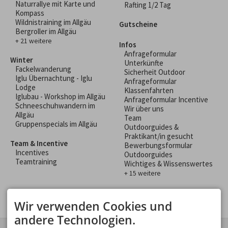
Naturrallye mit Karte und
Rafting 1/2 Tag
Kompass
Wildnistraining im Allgäu
Gutscheine
Bergroller im Allgäu
+ 21 weitere
Infos
Anfrageformular
Winter
Unterkünfte
Fackelwanderung
Sicherheit Outdoor
Iglu Übernachtung - Iglu
Anfrageformular
Lodge
Klassenfahrten
Iglubau - Workshop im Allgäu
Anfrageformular Incentive
Schneeschuhwandern im
Wir über uns
Allgäu
Team
Gruppenspecials im Allgäu
Outdoorguides &
Praktikant/in gesucht
Team & Incentive
Bewerbungsformular
Incentives
Outdoorguides
Teamtraining
Wichtiges & Wissenswertes
+ 15 weitere
Wir verwenden Cookies und
andere Technologien.