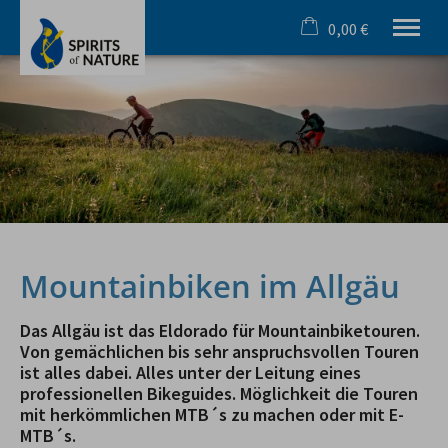
0,00 €
×
Warenkorb ist leer
Ihr Outdoorspezialist im Allgäu
Sommer
Winter
Team & Incentive
Schule & Azubi
Online Buchung
Gutscheine
Mountainbiken im Allgäu
Infos
Das Allgäu ist das Eldorado für Mountainbiketouren.
Tel.
08321 619 465
Von gemächlichen bis sehr anspruchsvollen Touren
ist alles dabei. Alles unter der Leitung eines
professionellen Bikeguides. Möglichkeit die Touren
mit herkömmlichen MTB´s zu machen oder mit E-
MTB´s.