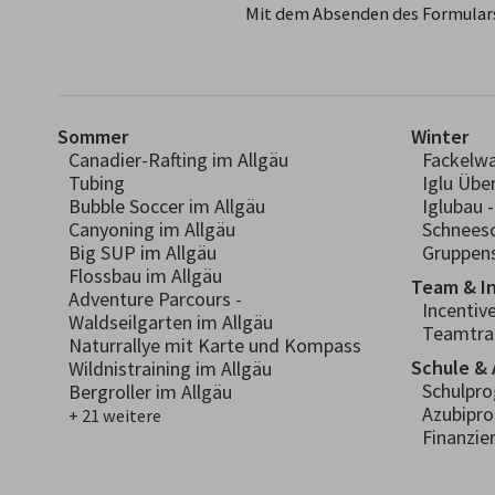
Mit dem Absenden des Formulars
Sommer
Winter
Canadier-Rafting im Allgäu
Fackelw
Tubing
Iglu Übe
Bubble Soccer im Allgäu
Iglubau 
Canyoning im Allgäu
Schnees
Big SUP im Allgäu
Gruppens
Flossbau im Allgäu
Team & I
Adventure Parcours -
Incentiv
Waldseilgarten im Allgäu
Teamtra
Naturrallye mit Karte und Kompass
Schule & 
Wildnistraining im Allgäu
Schulpr
Bergroller im Allgäu
Azubipr
+ 21 weitere
Finanzie