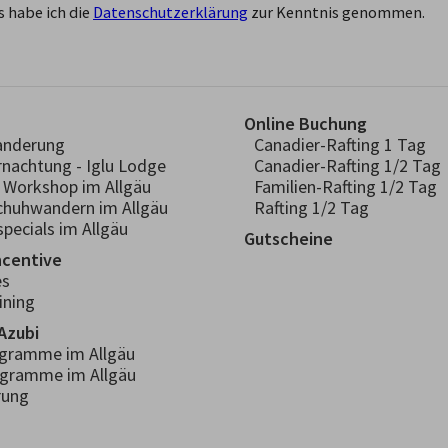
 habe ich die
Datenschutzerklärung
zur Kenntnis genommen.
Online Buchung
anderung
Canadier-Rafting 1 Tag
rnachtung - Iglu Lodge
Canadier-Rafting 1/2 Tag
- Workshop im Allgäu
Familien-Rafting 1/2 Tag
chuhwandern im Allgäu
Rafting 1/2 Tag
pecials im Allgäu
Gutscheine
ncentive
es
ining
Azubi
ogramme im Allgäu
ogramme im Allgäu
rung