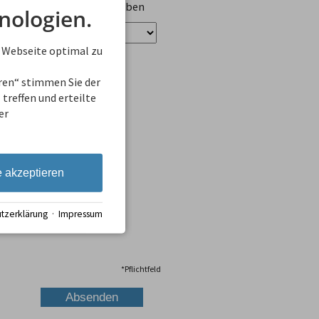
ungen zu Unterkünften geben
nologien.
 Webseite optimal zu
eren“ stimmen Sie der
treffen und erteilte
er
e akzeptieren
tzerklärung
·
Impressum
*
Pflichtfeld