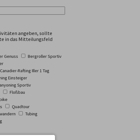
ivitäten angeben, sollte
te in das Mitteilungsfeld
ler Genuss
Bergroller Sportiv
er
Canadier-Rafting Iller 1 Tag
ing Einsteiger
anyoning Sportiv
Floßbau
bike
ss
Quadtour
wandern
Tubing
ng