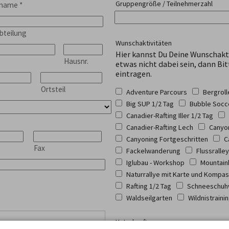
Gruppengröße / Teilnehmerzahl
hname
*
bteilung
Wunschaktivitäten
Hier kannst Du Deine Wunschakt
Hausnr.
etwas nicht dabei sein, dann Bit
eintragen.
Ortsteil
Adventure Parcours
Bergrol
Big SUP 1/2 Tag
Bubble Socc
Canadier-Rafting Iller 1/2 Tag
Canadier-Rafting Lech
Canyon
Canyoning Fortgeschritten
C
Fax
Fackelwanderung
Flussralley
Iglubau - Workshop
Mountain
Naturrallye mit Karte und Kompa
Rafting 1/2 Tag
Schneeschuh
Waldseilgarten
Wildnistraini
Unterkunft