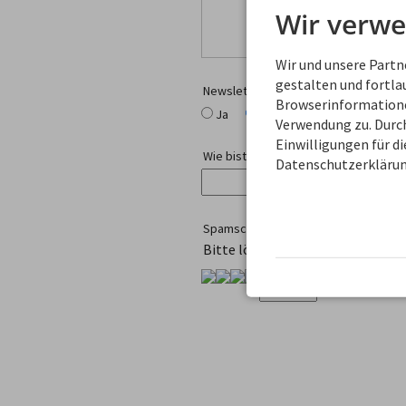
Wir verwe
Wir und unsere Part
gestalten und fortl
Newsletter-Anmeldung
Browserinformationen
Ja
Nein
Verwendung zu. Durch
Einwilligungen für d
Wie bist Du auf uns gekommen?
Datenschutzerklärun
Spamschutz
Bitte löse diese kleine Rechena