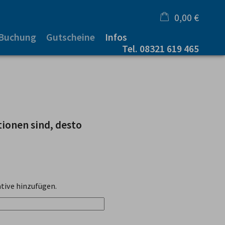
0,00 €
 Buchung
Gutscheine
Infos
×
Tel.
08321 619 465
Warenkorb ist leer
tionen sind, desto
tive hinzufügen.