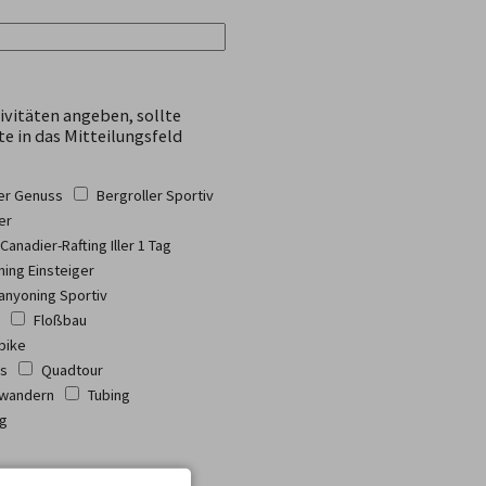
ivitäten angeben, sollte
te in das Mitteilungsfeld
ler Genuss
Bergroller Sportiv
er
Canadier-Rafting Iller 1 Tag
ing Einsteiger
anyoning Sportiv
Floßbau
bike
ss
Quadtour
wandern
Tubing
ng