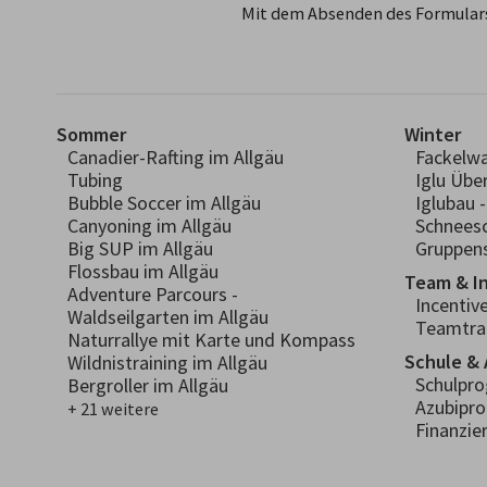
Mit dem Absenden des Formulars
Sommer
Winter
Canadier-Rafting im Allgäu
Fackelw
Tubing
Iglu Übe
Bubble Soccer im Allgäu
Iglubau 
Canyoning im Allgäu
Schnees
Big SUP im Allgäu
Gruppens
Flossbau im Allgäu
Team & I
Adventure Parcours -
Incentiv
Waldseilgarten im Allgäu
Teamtra
Naturrallye mit Karte und Kompass
Schule & 
Wildnistraining im Allgäu
Schulpr
Bergroller im Allgäu
Azubipr
+ 21 weitere
Finanzie