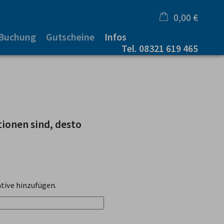
0,00 €
 Buchung
Gutscheine
Infos
×
Tel.
08321 619 465
Warenkorb ist leer
tionen sind, desto
tive hinzufügen.