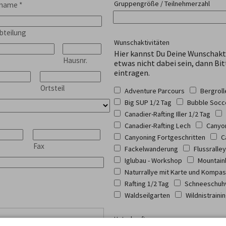
Gruppengröße / Teilnehmerzahl
hname
*
bteilung
Wunschaktivitäten
Hier kannst Du Deine Wunschakt
Hausnr.
etwas nicht dabei sein, dann Bit
eintragen.
Ortsteil
Adventure Parcours
Bergrol
Big SUP 1/2 Tag
Bubble Socc
Canadier-Rafting Iller 1/2 Tag
Canadier-Rafting Lech
Canyon
Canyoning Fortgeschritten
C
Fax
Fackelwanderung
Flussralley
Iglubau - Workshop
Mountain
Naturrallye mit Karte und Kompa
Rafting 1/2 Tag
Schneeschuh
Waldseilgarten
Wildnistraini
Unterkunft