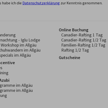
 habe ich die
Datenschutzerklärung
zur Kenntnis genommen.
Online Buchung
anderung
Canadier-Rafting 1 Tag
rnachtung - Iglu Lodge
Canadier-Rafting 1/2 Tag
- Workshop im Allgäu
Familien-Rafting 1/2 Tag
chuhwandern im Allgäu
Rafting 1/2 Tag
pecials im Allgäu
Gutscheine
ncentive
es
ining
Azubi
ogramme im Allgäu
ogramme im Allgäu
rung