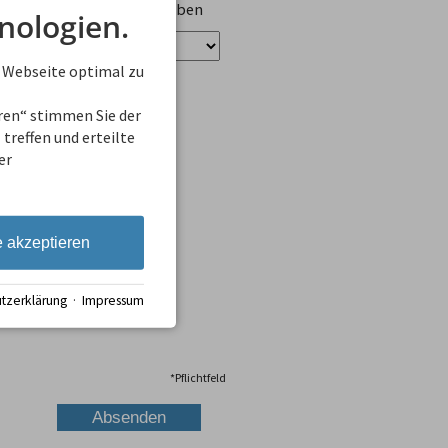
ungen zu Unterkünften geben
nologien.
 Webseite optimal zu
eren“ stimmen Sie der
treffen und erteilte
er
e akzeptieren
tzerklärung
·
Impressum
*
Pflichtfeld