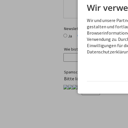
Wir verwe
Wir und unsere Part
gestalten und fortl
Newsletter-Anmeldung
Browserinformationen
Ja
Nein
Verwendung zu. Durch
Einwilligungen für d
Wie bist Du auf uns gekommen?
Datenschutzerklärun
Spamschutz
Bitte löse diese kleine Rechena