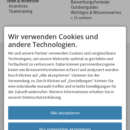
Team & Incentive
Bewerbungsformular
Incentives
Outdoorguides
Teamtraining
Wichtiges & Wissenswertes
+ 15 weitere
Wir verwenden Cookies und
andere Technologien.
KONTAKT
GESCHÄFTSBEREICHE
Wir und unsere Partner verwenden Cookies und vergleichbare
Spirits of Nature GmbH
Technologien, um unsere Webseite optimal zu gestalten und
Spirits of Nature
Moosweg 2
fortlaufend zu verbessern. Dabei können personenbezogene
Allgäu Incentive
87545 Burgberg
Daten wie Browserinformationen erfasst und analysiert werden.
Allgäu Schülerland
DEUTSCHLAND
Durch Klicken auf „Alle akzeptieren“ stimmen Sie der
Tel.
+49 8321 619 465
Verwendung zu. Durch Klicken auf „Einstellungen“ können Sie
Fax +49 8321 619 463
eine individuelle Auswahl treffen und erteilte Einwilligungen für
info@spirits-of-nature.de
die Zukunft widerrufen. Weitere Informationen erhalten Sie in
ÖFFNUNGSZEITEN
unserer Datenschutzerklärung.
Mo - So
08:00-18:00
Alle akzeptieren
Nur notwendige akzeptieren