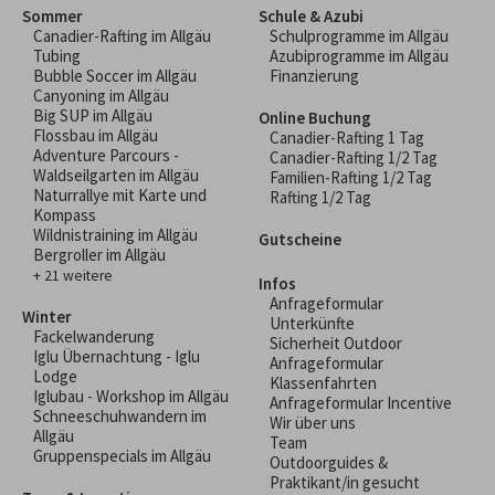
Sommer
Schule & Azubi
Canadier-Rafting im Allgäu
Schulprogramme im Allgäu
Tubing
Azubiprogramme im Allgäu
Bubble Soccer im Allgäu
Finanzierung
Canyoning im Allgäu
Big SUP im Allgäu
Online Buchung
Flossbau im Allgäu
Canadier-Rafting 1 Tag
Adventure Parcours -
Canadier-Rafting 1/2 Tag
Waldseilgarten im Allgäu
Familien-Rafting 1/2 Tag
Naturrallye mit Karte und
Rafting 1/2 Tag
Kompass
Wildnistraining im Allgäu
Gutscheine
Bergroller im Allgäu
+ 21 weitere
Infos
Anfrageformular
Winter
Unterkünfte
Fackelwanderung
Sicherheit Outdoor
Iglu Übernachtung - Iglu
Anfrageformular
Lodge
Klassenfahrten
Iglubau - Workshop im Allgäu
Anfrageformular Incentive
Schneeschuhwandern im
Wir über uns
Allgäu
Team
Gruppenspecials im Allgäu
Outdoorguides &
Praktikant/in gesucht