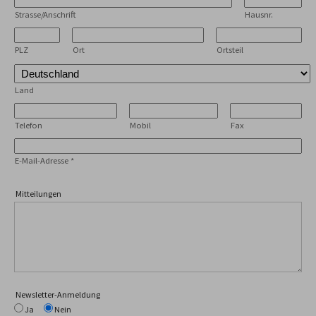
Strasse/Anschrift
Hausnr.
PLZ
Ort
Ortsteil
Land
Telefon
Mobil
Fax
E-Mail-Adresse
*
Mitteilungen
Newsletter-Anmeldung
Ja
Nein