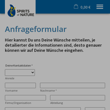
0,00 €
×
Warenkorb ist leer
Ihr Outdoorspezialist im Allgäu
Anfrageformular
Sommer
Winter
Hier kannst Du uns Deine Wünsche mitteilen, je
Team & Incentive
detailierter die Informationen sind, desto genauer
können wir auf Deine Wünsche eingehen.
Schule & Azubi
Online Buchung
Gutscheine
Deine Kontaktdaten
*
Infos
Anrede
Tel.
08321 619 465
Vorname
Nachname
*
Firma/Organisation
Abteilung