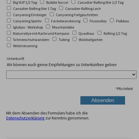
Big SUP 1/2 Tag
Bubble Soccer
Canadier-Rafting Iller 1/2 Tag
Canadier-Rafting Iller 1 Tag
Canadier-Rafting Lech
Canyoning Einsteiger
Canyoning Fortgeschritten
Canyoning Sportiv
Fackelwanderung
Flussralley
Floßbau
Iglubau - Workshop
Mountainbike
Naturrallye mit Karte und Kompass
Quadtour
Rafting 1/2 Tag
Schneeschuhwandern
Tubing
Waldseilgarten
Wildnistraining
Unterkunft
Wir können euch gerne Empfehlungen zu Unterkünften geben
*
Pflichtfeld
Mit dem Absenden des Formulars habe ich die
Datenschutzerklärung
zur Kenntnis genommen.