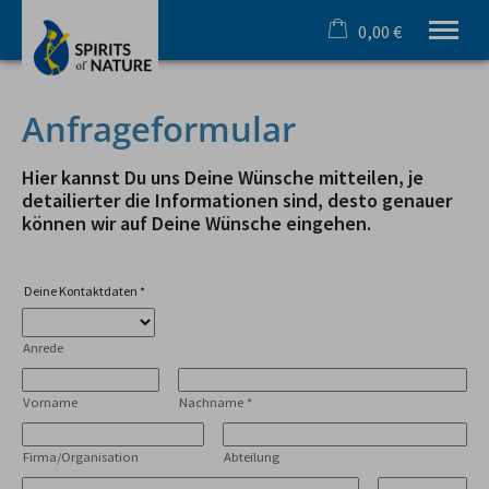
0,00 €
×
Warenkorb ist leer
Ihr Outdoorspezialist im Allgäu
Anfrageformular
Sommer
Winter
Hier kannst Du uns Deine Wünsche mitteilen, je
Team & Incentive
detailierter die Informationen sind, desto genauer
können wir auf Deine Wünsche eingehen.
Schule & Azubi
Online Buchung
Gutscheine
Deine Kontaktdaten
*
Infos
Anrede
Tel.
08321 619 465
Vorname
Nachname
*
Firma/Organisation
Abteilung