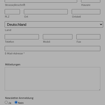
Strasse/Anschrift
Hausnr.
PLZ
Ort
Ortsteil
Land
Telefon
Mobil
Fax
E-Mail-Adresse
*
Mitteilungen
Newsletter-Anmeldung
Ja
Nein