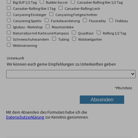
Big SUP 1/2 Tag
Bubble Soccer
Canadier-Rafting Iller 1/2 Tag
Canadier-Rafting Iller 1 Tag
Canadier-Rafting Lech
Canyoning Einsteiger
Canyoning Fortgeschritten
Canyoning Sportiv
Fackelwanderung
Flussralley
Floßbau
Iglubau - Workshop
Mountainbike
Naturrallye mit Karte und Kompass
Quadtour
Rafting 1/2 Tag
Schneeschuhwandern
Tubing
Waldseilgarten
Wildnistraining
Unterkunft
Wir können euch gerne Empfehlungen zu Unterkünften geben
*
Pflichtfeld
Mit dem Absenden des Formulars habe ich die
Datenschutzerklärung
zur Kenntnis genommen.