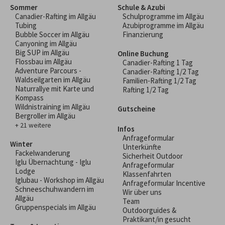
Sommer
Schule & Azubi
Canadier-Rafting im Allgäu
Schulprogramme im Allgäu
Tubing
Azubiprogramme im Allgäu
Bubble Soccer im Allgäu
Finanzierung
Canyoning im Allgäu
Big SUP im Allgäu
Online Buchung
Flossbau im Allgäu
Canadier-Rafting 1 Tag
Adventure Parcours -
Canadier-Rafting 1/2 Tag
Waldseilgarten im Allgäu
Familien-Rafting 1/2 Tag
Naturrallye mit Karte und
Rafting 1/2 Tag
Kompass
Wildnistraining im Allgäu
Gutscheine
Bergroller im Allgäu
+ 21 weitere
Infos
Anfrageformular
Winter
Unterkünfte
Fackelwanderung
Sicherheit Outdoor
Iglu Übernachtung - Iglu
Anfrageformular
Lodge
Klassenfahrten
Iglubau - Workshop im Allgäu
Anfrageformular Incentive
Schneeschuhwandern im
Wir über uns
Allgäu
Team
Gruppenspecials im Allgäu
Outdoorguides &
Praktikant/in gesucht