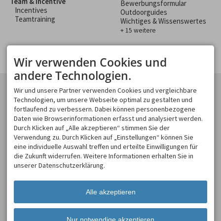
Team & Incentive
Bewerbungsformular
Incentives
Outdoorguides
Teamtraining
Wichtiges & Wissenswertes
+ 15 weitere
Wir verwenden Cookies und
andere Technologien.
KONTAKT
GESCHÄFTSBEREICHE
Wir und unsere Partner verwenden Cookies und vergleichbare
Spirits of Nature GmbH
Technologien, um unsere Webseite optimal zu gestalten und
Spirits of Nature
Moosweg 2
fortlaufend zu verbessern. Dabei können personenbezogene
Allgäu Incentive
87545 Burgberg
Daten wie Browserinformationen erfasst und analysiert werden.
Allgäu Schülerland
DEUTSCHLAND
Durch Klicken auf „Alle akzeptieren“ stimmen Sie der
Tel.
+49 8321 619 465
Verwendung zu. Durch Klicken auf „Einstellungen“ können Sie
Fax +49 8321 619 463
eine individuelle Auswahl treffen und erteilte Einwilligungen für
info@spirits-of-nature.de
die Zukunft widerrufen. Weitere Informationen erhalten Sie in
ÖFFNUNGSZEITEN
unserer Datenschutzerklärung.
Mo - So
08:00-18:00
Alle akzeptieren
Nur notwendige akzeptieren