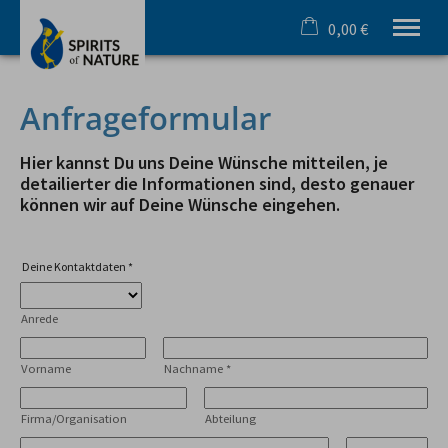
0,00 €
×
Warenkorb ist leer
Ihr Outdoorspezialist im Allgäu
Anfrageformular
Sommer
Winter
Hier kannst Du uns Deine Wünsche mitteilen, je
Team & Incentive
detailierter die Informationen sind, desto genauer
können wir auf Deine Wünsche eingehen.
Schule & Azubi
Online Buchung
Gutscheine
Deine Kontaktdaten
*
Infos
Anrede
Tel.
08321 619 465
Vorname
Nachname
*
Firma/Organisation
Abteilung