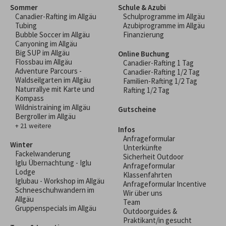
Sommer
Schule & Azubi
Canadier-Rafting im Allgäu
Schulprogramme im Allgäu
Tubing
Azubiprogramme im Allgäu
Bubble Soccer im Allgäu
Finanzierung
Canyoning im Allgäu
Big SUP im Allgäu
Online Buchung
Flossbau im Allgäu
Canadier-Rafting 1 Tag
Adventure Parcours -
Canadier-Rafting 1/2 Tag
Waldseilgarten im Allgäu
Familien-Rafting 1/2 Tag
Naturrallye mit Karte und
Rafting 1/2 Tag
Kompass
Wildnistraining im Allgäu
Gutscheine
Bergroller im Allgäu
+ 21 weitere
Infos
Anfrageformular
Winter
Unterkünfte
Fackelwanderung
Sicherheit Outdoor
Iglu Übernachtung - Iglu
Anfrageformular
Lodge
Klassenfahrten
Iglubau - Workshop im Allgäu
Anfrageformular Incentive
Schneeschuhwandern im
Wir über uns
Allgäu
Team
Gruppenspecials im Allgäu
Outdoorguides &
Praktikant/in gesucht