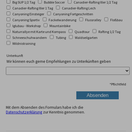
Big SUP 1/2 Tag
Bubble Soccer
Canadier-Rafting Iller 1/2 Tag
Canadier-Rafting Iller 1 Tag
Canadier-Rafting Lech
Canyoning Einsteiger
Canyoning Fortgeschritten
Canyoning Sportiv
Fackelwanderung
Flussralley
Floßbau
Iglubau - Workshop
Mountainbike
Naturrallye mit Karte und Kompass
Quadtour
Rafting 1/2 Tag
Schneeschuhwandern
Tubing
Waldseilgarten
Wildnistraining
Unterkunft
Wir können euch gerne Empfehlungen zu Unterkünften geben
*
Pflichtfeld
Mit dem Absenden des Formulars habe ich die
Datenschutzerklärung
zur Kenntnis genommen.