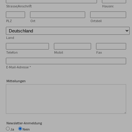
Strasse/Anschrift
Hausnr.
PLZ
Ort
Ortsteil
Land
Telefon
Mobil
Fax
E-Mail-Adresse
*
Mitteilungen
Newsletter-Anmeldung
Ja
Nein