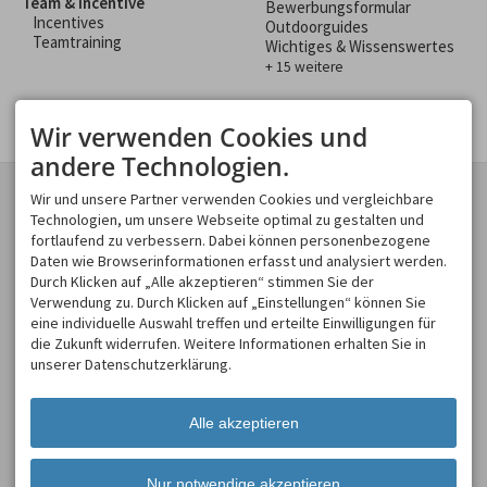
Team & Incentive
Bewerbungsformular
Incentives
Outdoorguides
Teamtraining
Wichtiges & Wissenswertes
+ 15 weitere
Wir verwenden Cookies und
andere Technologien.
KONTAKT
GESCHÄFTSBEREICHE
Wir und unsere Partner verwenden Cookies und vergleichbare
Spirits of Nature GmbH
Technologien, um unsere Webseite optimal zu gestalten und
Spirits of Nature
Moosweg 2
fortlaufend zu verbessern. Dabei können personenbezogene
Allgäu Incentive
87545 Burgberg
Daten wie Browserinformationen erfasst und analysiert werden.
Allgäu Schülerland
DEUTSCHLAND
Durch Klicken auf „Alle akzeptieren“ stimmen Sie der
Tel.
+49 8321 619 465
Verwendung zu. Durch Klicken auf „Einstellungen“ können Sie
Fax +49 8321 619 463
eine individuelle Auswahl treffen und erteilte Einwilligungen für
info@spirits-of-nature.de
die Zukunft widerrufen. Weitere Informationen erhalten Sie in
ÖFFNUNGSZEITEN
unserer Datenschutzerklärung.
Mo - So
08:00-18:00
Alle akzeptieren
Nur notwendige akzeptieren