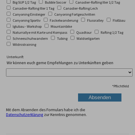
Big SUP 1/2 Tag
Bubble Soccer
Canadier-Rafting Iller 1/2 Tag
Canadier-Rafting Iller 1 Tag
Canadier-Rafting Lech
Canyoning Einsteiger
Canyoning Fortgeschritten
Canyoning Sportiv
Fackelwanderung
Flussralley
Floßbau
Iglubau - Workshop
Mountainbike
Naturrallye mit Karte und Kompass
Quadtour
Rafting 1/2 Tag
Schneeschuhwandern
Tubing
Waldseilgarten
Wildnistraining
Unterkunft
Wir können euch gerne Empfehlungen zu Unterkünften geben
*
Pflichtfeld
Mit dem Absenden des Formulars habe ich die
Datenschutzerklärung
zur Kenntnis genommen.