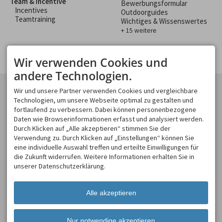
Team & Incentive
Bewerbungsformular
Incentives
Outdoorguides
Teamtraining
Wichtiges & Wissenswertes
+ 15 weitere
Wir verwenden Cookies und
andere Technologien.
KONTAKT
GESCHÄFTSBEREICHE
Wir und unsere Partner verwenden Cookies und vergleichbare
Spirits of Nature GmbH
Technologien, um unsere Webseite optimal zu gestalten und
Spirits of Nature
Moosweg 2
fortlaufend zu verbessern. Dabei können personenbezogene
Allgäu Incentive
87545 Burgberg
Daten wie Browserinformationen erfasst und analysiert werden.
Allgäu Schülerland
DEUTSCHLAND
Durch Klicken auf „Alle akzeptieren“ stimmen Sie der
Tel.
+49 8321 619 465
Verwendung zu. Durch Klicken auf „Einstellungen“ können Sie
Fax +49 8321 619 463
eine individuelle Auswahl treffen und erteilte Einwilligungen für
info@spirits-of-nature.de
die Zukunft widerrufen. Weitere Informationen erhalten Sie in
ÖFFNUNGSZEITEN
unserer Datenschutzerklärung.
Mo - So
08:00-18:00
Alle akzeptieren
Nur notwendige akzeptieren