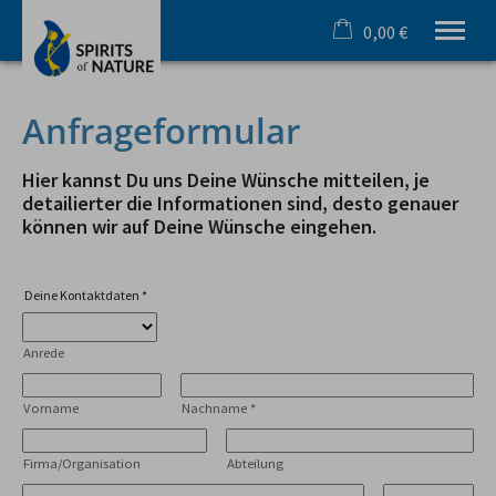
0,00 €
×
Warenkorb ist leer
Ihr Outdoorspezialist im Allgäu
Anfrageformular
Sommer
Winter
Hier kannst Du uns Deine Wünsche mitteilen, je
Team & Incentive
detailierter die Informationen sind, desto genauer
können wir auf Deine Wünsche eingehen.
Schule & Azubi
Online Buchung
Gutscheine
Deine Kontaktdaten
*
Infos
Anrede
Tel.
08321 619 465
Vorname
Nachname
*
Firma/Organisation
Abteilung