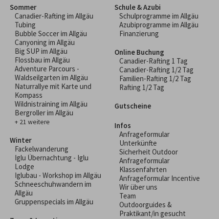
Sommer
Schule & Azubi
Canadier-Rafting im Allgäu
Schulprogramme im Allgäu
Tubing
Azubiprogramme im Allgäu
Bubble Soccer im Allgäu
Finanzierung
Canyoning im Allgäu
Big SUP im Allgäu
Online Buchung
Flossbau im Allgäu
Canadier-Rafting 1 Tag
Adventure Parcours -
Canadier-Rafting 1/2 Tag
Waldseilgarten im Allgäu
Familien-Rafting 1/2 Tag
Naturrallye mit Karte und
Rafting 1/2 Tag
Kompass
Wildnistraining im Allgäu
Gutscheine
Bergroller im Allgäu
+ 21 weitere
Infos
Anfrageformular
Winter
Unterkünfte
Fackelwanderung
Sicherheit Outdoor
Iglu Übernachtung - Iglu
Anfrageformular
Lodge
Klassenfahrten
Iglubau - Workshop im Allgäu
Anfrageformular Incentive
Schneeschuhwandern im
Wir über uns
Allgäu
Team
Gruppenspecials im Allgäu
Outdoorguides &
Praktikant/in gesucht