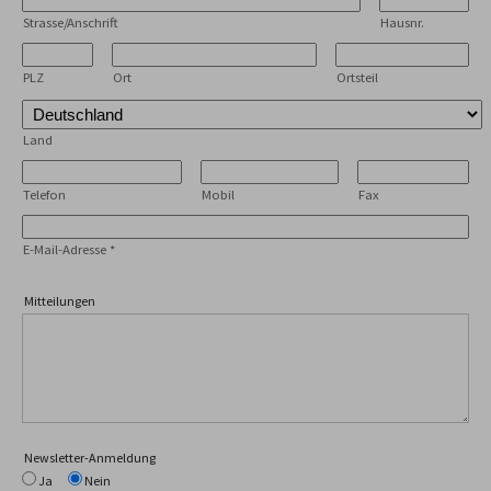
Strasse/Anschrift
Hausnr.
PLZ
Ort
Ortsteil
Land
Telefon
Mobil
Fax
E-Mail-Adresse
*
Mitteilungen
Newsletter-Anmeldung
Ja
Nein