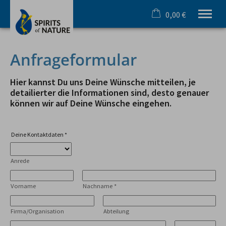
0,00 €
×
Warenkorb ist leer
Ihr Outdoorspezialist im Allgäu
Anfrageformular
Sommer
Winter
Hier kannst Du uns Deine Wünsche mitteilen, je
Team & Incentive
detailierter die Informationen sind, desto genauer
können wir auf Deine Wünsche eingehen.
Schule & Azubi
Online Buchung
Gutscheine
Deine Kontaktdaten
*
Infos
Anrede
Tel.
08321 619 465
Vorname
Nachname
*
Firma/Organisation
Abteilung