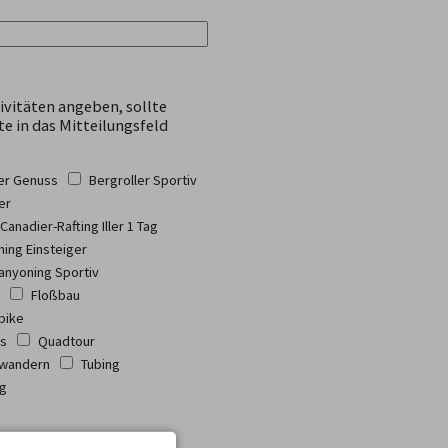
ivitäten angeben, sollte
te in das Mitteilungsfeld
ler Genuss
Bergroller Sportiv
er
Canadier-Rafting Iller 1 Tag
ing Einsteiger
anyoning Sportiv
Floßbau
bike
ss
Quadtour
wandern
Tubing
ng