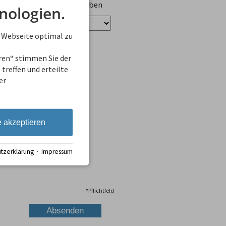
ungen zu Unterkünften geben
nologien.
 Webseite optimal zu
eren“ stimmen Sie der
treffen und erteilte
er
e akzeptieren
tzerklärung
·
Impressum
*
Pflichtfeld