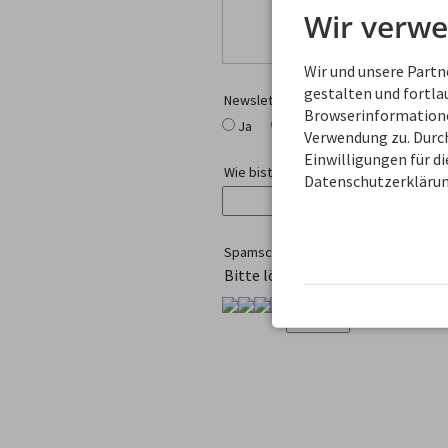
Wir verwe
Wir und unsere Part
gestalten und fortl
Newsletter-Anmeldung
Browserinformationen
Ja
Nein
Verwendung zu. Durch
Einwilligungen für d
Wie bist Du auf uns gekommen?
Datenschutzerklärun
Spamschutz
Bitte löse diese kleine Rechena