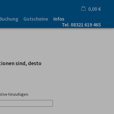
0,00 €
 Buchung
Gutscheine
Infos
×
Tel.
08321 619 465
Warenkorb ist leer
tionen sind, desto
tive hinzufügen.