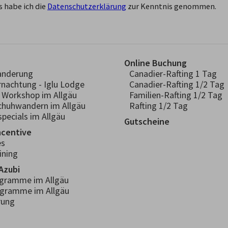
 habe ich die
Datenschutzerklärung
zur Kenntnis genommen.
Online Buchung
anderung
Canadier-Rafting 1 Tag
rnachtung - Iglu Lodge
Canadier-Rafting 1/2 Tag
- Workshop im Allgäu
Familien-Rafting 1/2 Tag
chuhwandern im Allgäu
Rafting 1/2 Tag
pecials im Allgäu
Gutscheine
ncentive
es
ining
Azubi
ogramme im Allgäu
ogramme im Allgäu
rung