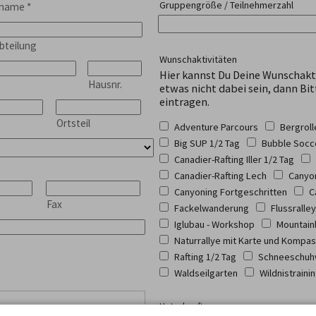
Gruppengröße / Teilnehmerzahl
hname
*
bteilung
Wunschaktivitäten
Hier kannst Du Deine Wunschakt
Hausnr.
etwas nicht dabei sein, dann Bit
eintragen.
Ortsteil
Adventure Parcours
Bergrol
Big SUP 1/2 Tag
Bubble Socc
Canadier-Rafting Iller 1/2 Tag
Canadier-Rafting Lech
Canyon
Canyoning Fortgeschritten
C
Fax
Fackelwanderung
Flussralley
Iglubau - Workshop
Mountain
Naturrallye mit Karte und Kompa
Rafting 1/2 Tag
Schneeschuh
Waldseilgarten
Wildnistraini
Unterkunft