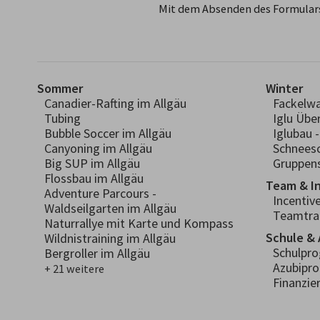
Mit dem Absenden des Formulars
Sommer
Winter
Canadier-Rafting im Allgäu
Fackelw
Tubing
Iglu Übe
Bubble Soccer im Allgäu
Iglubau 
Canyoning im Allgäu
Schnees
Big SUP im Allgäu
Gruppens
Flossbau im Allgäu
Team & I
Adventure Parcours -
Incentiv
Waldseilgarten im Allgäu
Teamtra
Naturrallye mit Karte und Kompass
Schule & 
Wildnistraining im Allgäu
Schulpr
Bergroller im Allgäu
Azubipr
+ 21 weitere
Finanzie