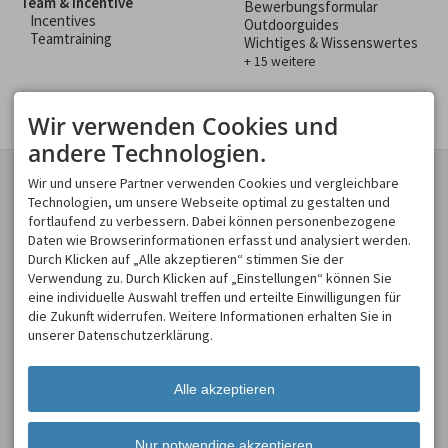
Team & Incentive
Bewerbungsformular
Incentives
Outdoorguides
Teamtraining
Wichtiges & Wissenswertes
+ 15 weitere
Wir verwenden Cookies und
andere Technologien.
KONTAKT
GESCHÄFTSBEREICHE
Wir und unsere Partner verwenden Cookies und vergleichbare
Spirits of Nature GmbH
Technologien, um unsere Webseite optimal zu gestalten und
Spirits of Nature
Moosweg 2
fortlaufend zu verbessern. Dabei können personenbezogene
Allgäu Incentive
87545 Burgberg
Daten wie Browserinformationen erfasst und analysiert werden.
Allgäu Schülerland
DEUTSCHLAND
Durch Klicken auf „Alle akzeptieren“ stimmen Sie der
Tel.
+49 8321 619 465
Verwendung zu. Durch Klicken auf „Einstellungen“ können Sie
Fax +49 8321 619 463
eine individuelle Auswahl treffen und erteilte Einwilligungen für
info@spirits-of-nature.de
die Zukunft widerrufen. Weitere Informationen erhalten Sie in
ÖFFNUNGSZEITEN
unserer Datenschutzerklärung.
Mo - So
08:00-18:00
Alle akzeptieren
Nur notwendige akzeptieren