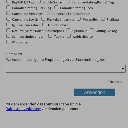
Big SUP 1/2 Tag
Bubble Soccer
Canadier-Rafting Iller 1/2 Tag
Canadier-Rafting Iller 1 Tag
Canadier-Rafting Lech
Canyoning Einsteiger
Canyoning Fortgeschritten
Canyoning Sportiv
Fackelwanderung
Flussralley
Floßbau
Iglubau - Workshop
Mountainbike
Naturrallye mit Karte und Kompass
Quadtour
Rafting 1/2 Tag
Schneeschuhwandern
Tubing
Waldseilgarten
Wildnistraining
Unterkunft
Wir können euch gerne Empfehlungen zu Unterkünften geben
*
Pflichtfeld
Mit dem Absenden des Formulars habe ich die
Datenschutzerklärung
zur Kenntnis genommen.