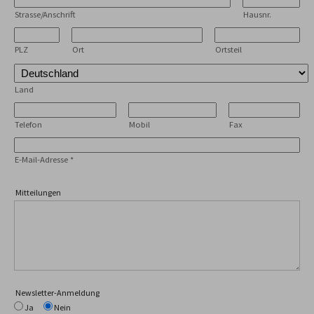
Strasse/Anschrift
Hausnr.
PLZ
Ort
Ortsteil
Land
Telefon
Mobil
Fax
E-Mail-Adresse
*
Mitteilungen
Newsletter-Anmeldung
Ja
Nein