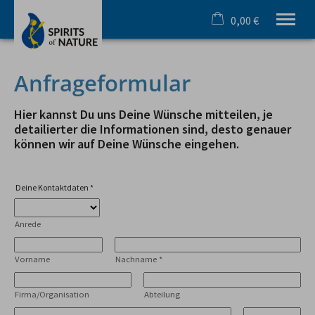
0,00 €
×
Warenkorb ist leer
Ihr Outdoorspezialist im Allgäu
Anfrageformular
Sommer
Winter
Hier kannst Du uns Deine Wünsche mitteilen, je
Team & Incentive
detailierter die Informationen sind, desto genauer
können wir auf Deine Wünsche eingehen.
Schule & Azubi
Online Buchung
Gutscheine
Deine Kontaktdaten
*
Infos
Anrede
Tel.
08321 619 465
Vorname
Nachname
*
Firma/Organisation
Abteilung