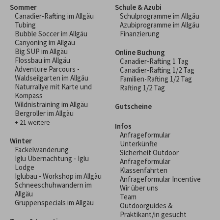
Sommer
Schule & Azubi
Canadier-Rafting im Allgäu
Schulprogramme im Allgäu
Tubing
Azubiprogramme im Allgäu
Bubble Soccer im Allgäu
Finanzierung
Canyoning im Allgäu
Big SUP im Allgäu
Online Buchung
Flossbau im Allgäu
Canadier-Rafting 1 Tag
Adventure Parcours -
Canadier-Rafting 1/2 Tag
Waldseilgarten im Allgäu
Familien-Rafting 1/2 Tag
Naturrallye mit Karte und
Rafting 1/2 Tag
Kompass
Wildnistraining im Allgäu
Gutscheine
Bergroller im Allgäu
+ 21 weitere
Infos
Anfrageformular
Winter
Unterkünfte
Fackelwanderung
Sicherheit Outdoor
Iglu Übernachtung - Iglu
Anfrageformular
Lodge
Klassenfahrten
Iglubau - Workshop im Allgäu
Anfrageformular Incentive
Schneeschuhwandern im
Wir über uns
Allgäu
Team
Gruppenspecials im Allgäu
Outdoorguides &
Praktikant/in gesucht