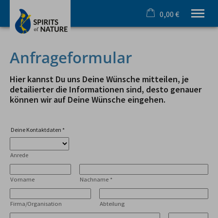
0,00 €
×
Warenkorb ist leer
Ihr Outdoorspezialist im Allgäu
Anfrageformular
Sommer
Winter
Hier kannst Du uns Deine Wünsche mitteilen, je
Team & Incentive
detailierter die Informationen sind, desto genauer
können wir auf Deine Wünsche eingehen.
Schule & Azubi
Online Buchung
Gutscheine
Deine Kontaktdaten
*
Infos
Anrede
Tel.
08321 619 465
Vorname
Nachname
*
Firma/Organisation
Abteilung