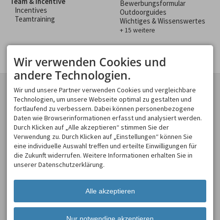
Team & Incentive
Bewerbungsformular
Incentives
Outdoorguides
Teamtraining
Wichtiges & Wissenswertes
+ 15 weitere
Wir verwenden Cookies und
andere Technologien.
KONTAKT
GESCHÄFTSBEREICHE
Wir und unsere Partner verwenden Cookies und vergleichbare
Spirits of Nature GmbH
Technologien, um unsere Webseite optimal zu gestalten und
Spirits of Nature
Moosweg 2
fortlaufend zu verbessern. Dabei können personenbezogene
Allgäu Incentive
87545 Burgberg
Daten wie Browserinformationen erfasst und analysiert werden.
Allgäu Schülerland
DEUTSCHLAND
Durch Klicken auf „Alle akzeptieren“ stimmen Sie der
Tel.
+49 8321 619 465
Verwendung zu. Durch Klicken auf „Einstellungen“ können Sie
Fax +49 8321 619 463
eine individuelle Auswahl treffen und erteilte Einwilligungen für
info@spirits-of-nature.de
die Zukunft widerrufen. Weitere Informationen erhalten Sie in
ÖFFNUNGSZEITEN
unserer Datenschutzerklärung.
Mo - So
08:00-18:00
Alle akzeptieren
Nur notwendige akzeptieren