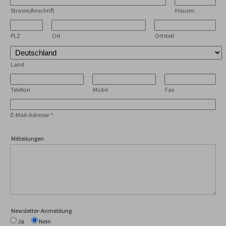
Strasse/Anschrift
Hausnr.
PLZ
Ort
Ortsteil
Land
Telefon
Mobil
Fax
E-Mail-Adresse
*
Mitteilungen
Newsletter-Anmeldung
Ja
Nein