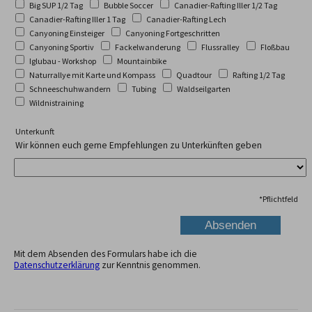
Big SUP 1/2 Tag
Bubble Soccer
Canadier-Rafting Iller 1/2 Tag
Canadier-Rafting Iller 1 Tag
Canadier-Rafting Lech
Canyoning Einsteiger
Canyoning Fortgeschritten
Canyoning Sportiv
Fackelwanderung
Flussralley
Floßbau
Iglubau - Workshop
Mountainbike
Naturrallye mit Karte und Kompass
Quadtour
Rafting 1/2 Tag
Schneeschuhwandern
Tubing
Waldseilgarten
Wildnistraining
Unterkunft
Wir können euch gerne Empfehlungen zu Unterkünften geben
*
Pflichtfeld
Mit dem Absenden des Formulars habe ich die
Datenschutzerklärung
zur Kenntnis genommen.