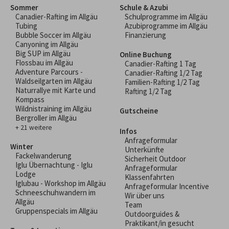
Sommer
Schule & Azubi
Canadier-Rafting im Allgäu
Schulprogramme im Allgäu
Tubing
Azubiprogramme im Allgäu
Bubble Soccer im Allgäu
Finanzierung
Canyoning im Allgäu
Big SUP im Allgäu
Online Buchung
Flossbau im Allgäu
Canadier-Rafting 1 Tag
Adventure Parcours -
Canadier-Rafting 1/2 Tag
Waldseilgarten im Allgäu
Familien-Rafting 1/2 Tag
Naturrallye mit Karte und
Rafting 1/2 Tag
Kompass
Wildnistraining im Allgäu
Gutscheine
Bergroller im Allgäu
+ 21 weitere
Infos
Anfrageformular
Winter
Unterkünfte
Fackelwanderung
Sicherheit Outdoor
Iglu Übernachtung - Iglu
Anfrageformular
Lodge
Klassenfahrten
Iglubau - Workshop im Allgäu
Anfrageformular Incentive
Schneeschuhwandern im
Wir über uns
Allgäu
Team
Gruppenspecials im Allgäu
Outdoorguides &
Praktikant/in gesucht