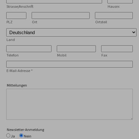
Strasse/Anschrift
Hausnr.
PLZ
Ort
Ortsteil
Land
Telefon
Mobil
Fax
E-Mail-Adresse
*
Mitteilungen
Newsletter-Anmeldung
Ja
Nein