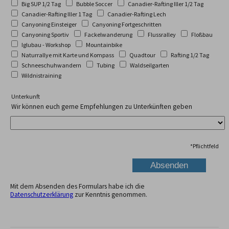
Big SUP 1/2 Tag
Bubble Soccer
Canadier-Rafting Iller 1/2 Tag
Canadier-Rafting Iller 1 Tag
Canadier-Rafting Lech
Canyoning Einsteiger
Canyoning Fortgeschritten
Canyoning Sportiv
Fackelwanderung
Flussralley
Floßbau
Iglubau - Workshop
Mountainbike
Naturrallye mit Karte und Kompass
Quadtour
Rafting 1/2 Tag
Schneeschuhwandern
Tubing
Waldseilgarten
Wildnistraining
Unterkunft
Wir können euch gerne Empfehlungen zu Unterkünften geben
*
Pflichtfeld
Mit dem Absenden des Formulars habe ich die
Datenschutzerklärung
zur Kenntnis genommen.