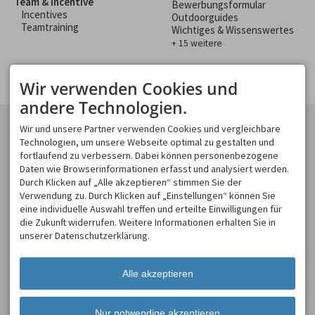
Team & Incentive
Bewerbungsformular
Incentives
Outdoorguides
Teamtraining
Wichtiges & Wissenswertes
+ 15 weitere
Wir verwenden Cookies und
andere Technologien.
KONTAKT
GESCHÄFTSBEREICHE
Wir und unsere Partner verwenden Cookies und vergleichbare
Spirits of Nature GmbH
Technologien, um unsere Webseite optimal zu gestalten und
Spirits of Nature
Moosweg 2
fortlaufend zu verbessern. Dabei können personenbezogene
Allgäu Incentive
87545 Burgberg
Daten wie Browserinformationen erfasst und analysiert werden.
Allgäu Schülerland
DEUTSCHLAND
Durch Klicken auf „Alle akzeptieren“ stimmen Sie der
Tel.
+49 8321 619 465
Verwendung zu. Durch Klicken auf „Einstellungen“ können Sie
Fax +49 8321 619 463
eine individuelle Auswahl treffen und erteilte Einwilligungen für
info@spirits-of-nature.de
die Zukunft widerrufen. Weitere Informationen erhalten Sie in
ÖFFNUNGSZEITEN
unserer Datenschutzerklärung.
Mo - So
08:00-18:00
Alle akzeptieren
Nur notwendige akzeptieren