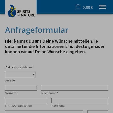
0,00 €
×
Warenkorb ist leer
Ihr Outdoorspezialist im Allgäu
Anfrageformular
Sommer
Winter
Hier kannst Du uns Deine Wünsche mitteilen, je
Team & Incentive
detailierter die Informationen sind, desto genauer
können wir auf Deine Wünsche eingehen.
Schule & Azubi
Online Buchung
Gutscheine
Deine Kontaktdaten
*
Infos
Anrede
Tel.
08321 619 465
Vorname
Nachname
*
Firma/Organisation
Abteilung