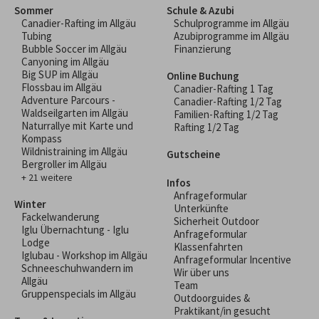
Sommer
Schule & Azubi
Canadier-Rafting im Allgäu
Schulprogramme im Allgäu
Tubing
Azubiprogramme im Allgäu
Bubble Soccer im Allgäu
Finanzierung
Canyoning im Allgäu
Big SUP im Allgäu
Online Buchung
Flossbau im Allgäu
Canadier-Rafting 1 Tag
Adventure Parcours -
Canadier-Rafting 1/2 Tag
Waldseilgarten im Allgäu
Familien-Rafting 1/2 Tag
Naturrallye mit Karte und
Rafting 1/2 Tag
Kompass
Wildnistraining im Allgäu
Gutscheine
Bergroller im Allgäu
+ 21 weitere
Infos
Anfrageformular
Winter
Unterkünfte
Fackelwanderung
Sicherheit Outdoor
Iglu Übernachtung - Iglu
Anfrageformular
Lodge
Klassenfahrten
Iglubau - Workshop im Allgäu
Anfrageformular Incentive
Schneeschuhwandern im
Wir über uns
Allgäu
Team
Gruppenspecials im Allgäu
Outdoorguides &
Praktikant/in gesucht