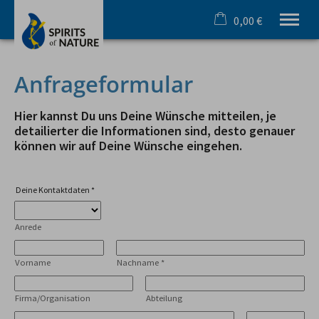
0,00 €
×
Warenkorb ist leer
Ihr Outdoorspezialist im Allgäu
Anfrageformular
Sommer
Winter
Hier kannst Du uns Deine Wünsche mitteilen, je
Team & Incentive
detailierter die Informationen sind, desto genauer
können wir auf Deine Wünsche eingehen.
Schule & Azubi
Online Buchung
Gutscheine
Deine Kontaktdaten
*
Infos
Anrede
Tel.
08321 619 465
Vorname
Nachname
*
Firma/Organisation
Abteilung