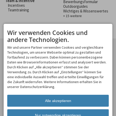
Team & Incentive
Bewerbungsformular
Incentives
Outdoorguides
Teamtraining
Wichtiges & Wissenswertes
+ 15 weitere
Wir verwenden Cookies und
andere Technologien.
KONTAKT
GESCHÄFTSBEREICHE
Wir und unsere Partner verwenden Cookies und vergleichbare
Spirits of Nature GmbH
Technologien, um unsere Webseite optimal zu gestalten und
Spirits of Nature
Moosweg 2
fortlaufend zu verbessern. Dabei können personenbezogene
Allgäu Incentive
87545 Burgberg
Daten wie Browserinformationen erfasst und analysiert werden.
Allgäu Schülerland
DEUTSCHLAND
Durch Klicken auf „Alle akzeptieren“ stimmen Sie der
Tel.
+49 8321 619 465
Verwendung zu. Durch Klicken auf „Einstellungen“ können Sie
Fax +49 8321 619 463
eine individuelle Auswahl treffen und erteilte Einwilligungen für
info@spirits-of-nature.de
die Zukunft widerrufen. Weitere Informationen erhalten Sie in
ÖFFNUNGSZEITEN
unserer Datenschutzerklärung.
Mo - So
08:00-18:00
Alle akzeptieren
Nur notwendige akzeptieren