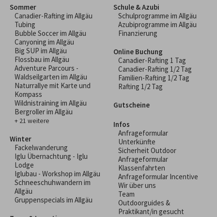
Sommer
Schule & Azubi
Canadier-Rafting im Allgäu
Schulprogramme im Allgäu
Tubing
Azubiprogramme im Allgäu
Bubble Soccer im Allgäu
Finanzierung
Canyoning im Allgäu
Big SUP im Allgäu
Online Buchung
Flossbau im Allgäu
Canadier-Rafting 1 Tag
Adventure Parcours -
Canadier-Rafting 1/2 Tag
Waldseilgarten im Allgäu
Familien-Rafting 1/2 Tag
Naturrallye mit Karte und
Rafting 1/2 Tag
Kompass
Wildnistraining im Allgäu
Gutscheine
Bergroller im Allgäu
+ 21 weitere
Infos
Anfrageformular
Winter
Unterkünfte
Fackelwanderung
Sicherheit Outdoor
Iglu Übernachtung - Iglu
Anfrageformular
Lodge
Klassenfahrten
Iglubau - Workshop im Allgäu
Anfrageformular Incentive
Schneeschuhwandern im
Wir über uns
Allgäu
Team
Gruppenspecials im Allgäu
Outdoorguides &
Praktikant/in gesucht