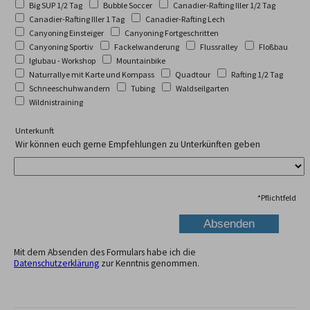
Big SUP 1/2 Tag
Bubble Soccer
Canadier-Rafting Iller 1/2 Tag
Canadier-Rafting Iller 1 Tag
Canadier-Rafting Lech
Canyoning Einsteiger
Canyoning Fortgeschritten
Canyoning Sportiv
Fackelwanderung
Flussralley
Floßbau
Iglubau - Workshop
Mountainbike
Naturrallye mit Karte und Kompass
Quadtour
Rafting 1/2 Tag
Schneeschuhwandern
Tubing
Waldseilgarten
Wildnistraining
Unterkunft
Wir können euch gerne Empfehlungen zu Unterkünften geben
*
Pflichtfeld
Mit dem Absenden des Formulars habe ich die
Datenschutzerklärung
zur Kenntnis genommen.