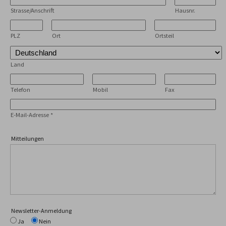
Strasse/Anschrift
Hausnr.
PLZ
Ort
Ortsteil
Land
Telefon
Mobil
Fax
E-Mail-Adresse
*
Mitteilungen
Newsletter-Anmeldung
Ja
Nein