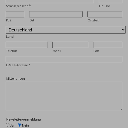
Strasse/Anschrift
Hausnr.
PLZ
Ort
Ortsteil
Land
Telefon
Mobil
Fax
E-Mail-Adresse
*
Mitteilungen
Newsletter-Anmeldung
Ja
Nein