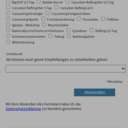
Big SUP 1/2 Tag
Bubble Soccer
Canadier-Rafting Iller 1/2 Tag
Canadier-Rafting Iller 1 Tag
Canadier-Rafting Lech
Canyoning Einsteiger
Canyoning Fortgeschritten
Canyoning Sportiv
Fackelwanderung
Flussralley
Floßbau
Iglubau - Workshop
Mountainbike
Naturrallye mit Karte und Kompass
Quadtour
Rafting 1/2 Tag
Schneeschuhwandern
Tubing
Waldseilgarten
Wildnistraining
Unterkunft
Wir können euch gerne Empfehlungen zu Unterkünften geben
*
Pflichtfeld
Mit dem Absenden des Formulars habe ich die
Datenschutzerklärung
zur Kenntnis genommen.