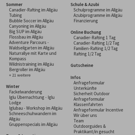
Sommer
Schule & Azubi
Canadier-Rafting im Allgäu
Schulprogramme im Allgäu
Tubing
Azubiprogramme im Allgäu
Bubble Soccer im Allgäu
Finanzierung
Canyoning im Allgäu
Big SUP im Allgäu
Online Buchung
Flossbau im Allgäu
Canadier-Rafting 1 Tag
Adventure Parcours -
Canadier-Rafting 1/2 Tag
Waldseilgarten im Allgäu
Familien-Rafting 1/2 Tag
Naturrallye mit Karte und
Rafting 1/2 Tag
Kompass
Wildnistraining im Allgäu
Gutscheine
Bergroller im Allgäu
+ 21 weitere
Infos
Anfrageformular
Winter
Unterkünfte
Fackelwanderung
Sicherheit Outdoor
Iglu Übernachtung - Iglu
Anfrageformular
Lodge
Klassenfahrten
Iglubau - Workshop im Allgäu
Anfrageformular Incentive
Schneeschuhwandern im
Wir über uns
Allgäu
Team
Gruppenspecials im Allgäu
Outdoorguides &
Praktikant/in gesucht