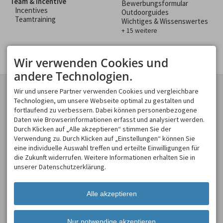
Team & Incentive
Bewerbungsformular
Incentives
Outdoorguides
Teamtraining
Wichtiges & Wissenswertes
+ 15 weitere
Wir verwenden Cookies und
andere Technologien.
KONTAKT
GESCHÄFTSBEREICHE
Wir und unsere Partner verwenden Cookies und vergleichbare
Spirits of Nature GmbH
Technologien, um unsere Webseite optimal zu gestalten und
Spirits of Nature
Moosweg 2
fortlaufend zu verbessern. Dabei können personenbezogene
Allgäu Incentive
87545 Burgberg
Daten wie Browserinformationen erfasst und analysiert werden.
Allgäu Schülerland
DEUTSCHLAND
Durch Klicken auf „Alle akzeptieren“ stimmen Sie der
Tel.
+49 8321 619 465
Verwendung zu. Durch Klicken auf „Einstellungen“ können Sie
Fax +49 8321 619 463
eine individuelle Auswahl treffen und erteilte Einwilligungen für
info@spirits-of-nature.de
die Zukunft widerrufen. Weitere Informationen erhalten Sie in
ÖFFNUNGSZEITEN
unserer Datenschutzerklärung.
Mo - So
08:00-18:00
Alle akzeptieren
Nur notwendige akzeptieren