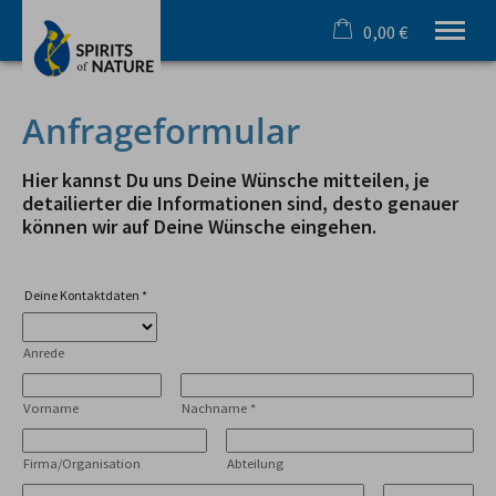
0,00 €
×
Warenkorb ist leer
Ihr Outdoorspezialist im Allgäu
Anfrageformular
Sommer
Winter
Hier kannst Du uns Deine Wünsche mitteilen, je
Team & Incentive
detailierter die Informationen sind, desto genauer
können wir auf Deine Wünsche eingehen.
Schule & Azubi
Online Buchung
Gutscheine
Deine Kontaktdaten
*
Infos
Anrede
Tel.
08321 619 465
Vorname
Nachname
*
Firma/Organisation
Abteilung