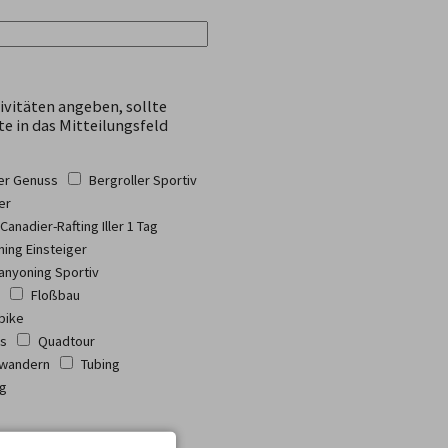
ivitäten angeben, sollte
te in das Mitteilungsfeld
ler Genuss
Bergroller Sportiv
er
Canadier-Rafting Iller 1 Tag
ing Einsteiger
anyoning Sportiv
Floßbau
bike
ss
Quadtour
wandern
Tubing
ng