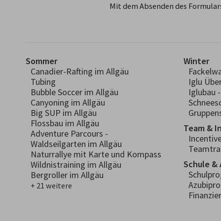
Mit dem Absenden des Formulars
Sommer
Winter
Canadier-Rafting im Allgäu
Fackelw
Tubing
Iglu Übe
Bubble Soccer im Allgäu
Iglubau 
Canyoning im Allgäu
Schnees
Big SUP im Allgäu
Gruppens
Flossbau im Allgäu
Team & I
Adventure Parcours -
Incentiv
Waldseilgarten im Allgäu
Teamtra
Naturrallye mit Karte und Kompass
Schule & 
Wildnistraining im Allgäu
Schulpr
Bergroller im Allgäu
Azubipr
+ 21 weitere
Finanzie