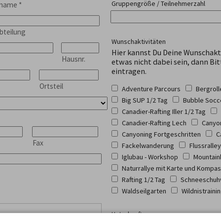
Gruppengröße / Teilnehmerzahl
hname
*
bteilung
Wunschaktivitäten
Hier kannst Du Deine Wunschakt
Hausnr.
etwas nicht dabei sein, dann Bit
eintragen.
Ortsteil
Adventure Parcours
Bergrol
Big SUP 1/2 Tag
Bubble Socc
Canadier-Rafting Iller 1/2 Tag
Canadier-Rafting Lech
Canyon
Canyoning Fortgeschritten
C
Fax
Fackelwanderung
Flussralley
Iglubau - Workshop
Mountain
Naturrallye mit Karte und Kompa
Rafting 1/2 Tag
Schneeschuh
Waldseilgarten
Wildnistraini
Unterkunft