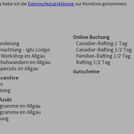
 habe ich die
Datenschutzerklärung
zur Kenntnis genommen.
Online Buchung
anderung
Canadier-Rafting 1 Tag
rnachtung - Iglu Lodge
Canadier-Rafting 1/2 Tag
- Workshop im Allgäu
Familien-Rafting 1/2 Tag
chuhwandern im Allgäu
Rafting 1/2 Tag
pecials im Allgäu
Gutscheine
ncentive
es
ining
Azubi
ogramme im Allgäu
ogramme im Allgäu
rung