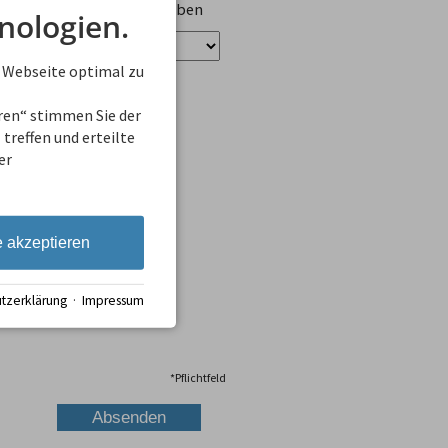
ungen zu Unterkünften geben
nologien.
 Webseite optimal zu
eren“ stimmen Sie der
treffen und erteilte
er
e akzeptieren
tzerklärung
·
Impressum
*
Pflichtfeld