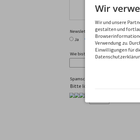
Wir verwe
Wir und unsere Part
gestalten und fortl
Newsletter-Anmeldung
Browserinformationen
Ja
Nein
Verwendung zu. Durch
Einwilligungen für d
Wie bist Du auf uns gekommen?
Datenschutzerklärun
Spamschutz
Bitte löse diese kleine Rechena