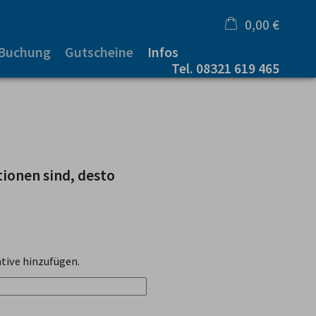
0,00 €
 Buchung
Gutscheine
Infos
×
Tel.
08321 619 465
Warenkorb ist leer
tionen sind, desto
tive hinzufügen.